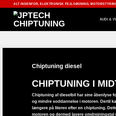
Fortsæt
ALT INDENFOR, ELEKTRONISK FEJLSØGNING, MOTORSTYRIN
til
indhold
AUDI & V
Chiptuning diesel
CHIPTUNING I MI
Chiptuning af dieselbil har sine åbenlyse f
og mindre soddannelse i motoren. Dertil kan 
længere på literen efter en chiptuning. Det
motoren og dermed lavere omdrejningstal un