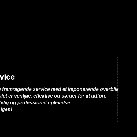
vice
Sup
n fremragende service med et imponerende overblik
Super 
et er venlige, effektive og sørger for at udføre
og kla
delig og professionel oplevelse.
en del
 igen!
til and