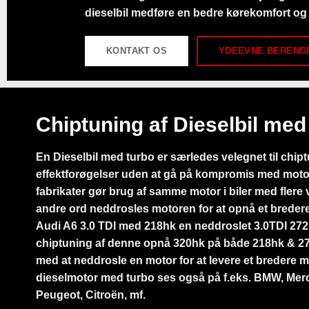
dieselbil medføre en bedre kørekomfort o
KONTAKT OS
YDEEVNE BERENG
Chiptuning af Dieselbil med
En Dieselbil med turbo er særledes velegnet til chip
effektforøgelser uden at gå på kompromis med mot
fabrikater gør brug af samme motor i biler med flere v
andre ord neddrosles motoren for at opnå et breder
Audi A6 3.0 TDI med 218hk en neddroslet 3.0TDI 272h
chiptuning af denne opnå 320hk på både 218hk & 2
med at neddrosle en motor for at levere et bredere
dieselmotor med turbo ses også på f.eks. BMW, Mer
Peugeot, Citroën, mf.