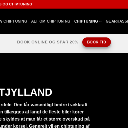
G OG CHIPTUNING
W CHIPTUNING
ALT OM CHIPTUNING
CHIPTUNING
GEARKASS
BOOK ONLINE OG SPAR 20%
BOOK TID
DTJYLLAND
ordele. Den får væsentligt bedre trækkraft
tillægges at langt de fleste biler kører
te skyldes at man får et større overskud på
der kørsel. Generelt vil en chiptuning af