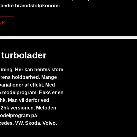
g bedre brændstoføkonomi.
ER
 turbolader
tuning. Her kan hentes store
orens holdbarhed. Mange
ariationer af effekt. Med
e modelprogram. F.eks er en
k. Man vil derfor ved
72hk versionen. Metoden
 modelprogram på
cedes, VW, Skoda, Volvo,