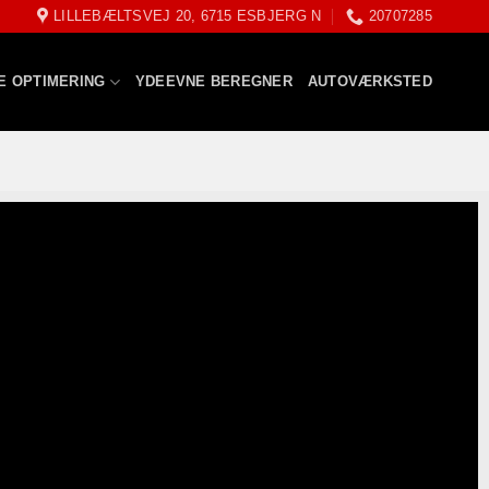
LILLEBÆLTSVEJ 20, 6715 ESBJERG N
20707285
E OPTIMERING
YDEEVNE BEREGNER
AUTOVÆRKSTED